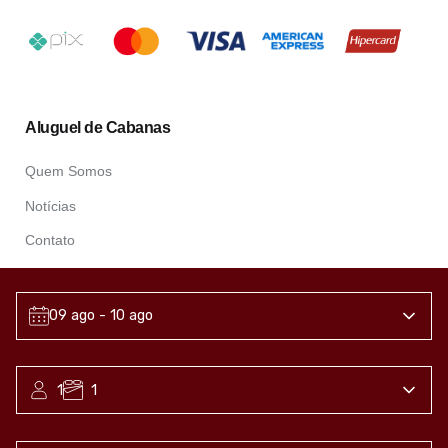
Aluguel de Cabanas
Quem Somos
Notícias
Contato
Contatos
09 ago
- 10 ago
+55 (41) 99943 9939
1
1
serenushouse@gmail.com