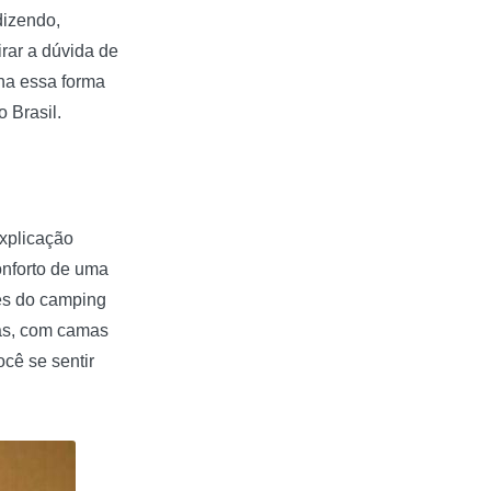
dizendo,
irar a dúvida de
rna essa forma
 Brasil.
explicação
nforto de uma
es do camping
las, com camas
cê se sentir