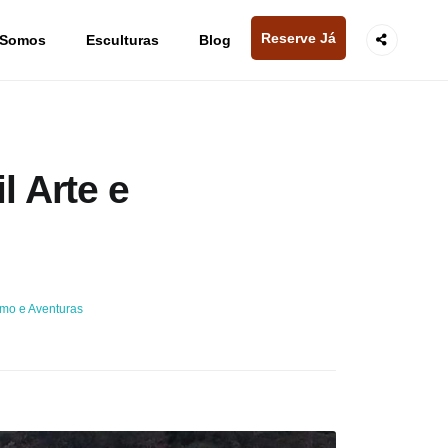
Reserve Já
 Somos
Esculturas
Blog
l Arte e
smo e Aventuras