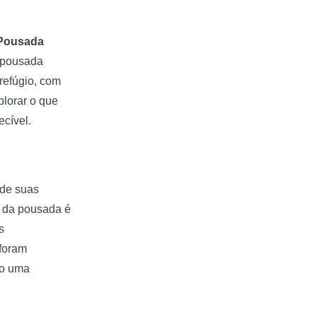
Pousada
a pousada
refúgio, com
plorar o que
cível.
 de suas
m da pousada é
s
foram
do uma