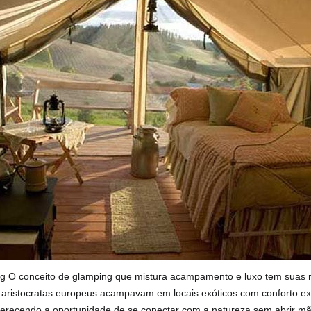
g O conceito de glamping que mistura acampamento e luxo tem suas r
aristocratas europeus acampavam em locais exóticos com conforto e
oferecendo a oportunidade de se conectar com a natureza sem abrir 