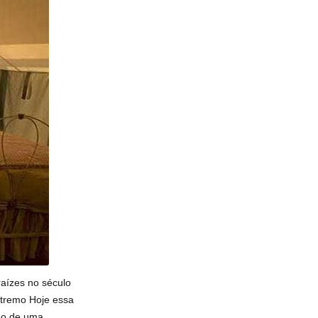
aízes no século
xtremo Hoje essa
mão de uma