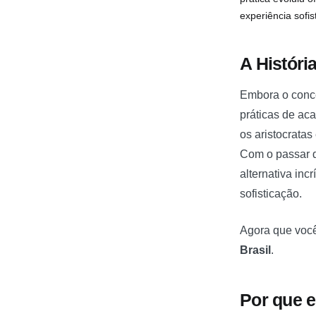
experiência sofis
A Históri
Embora o conce
práticas de ac
os aristocrata
Com o passar d
alternativa inc
sofisticação.
Agora que você
Brasil
.
Por que 