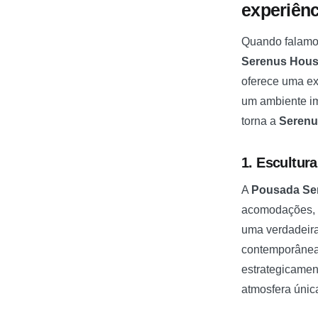
experiên
Quando falam
Serenus Hou
oferece uma ex
um ambiente im
torna a
Serenu
1. Escultur
A
Pousada Se
acomodações, m
uma verdadeira
contemporâneas
estrategicamen
atmosfera única