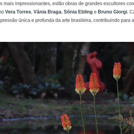
s mais impressionantes, estão obras de grandes escultores c
omo
Vera Torres
,
Vânia Braga
,
Sônia Ebling
e
Bruno Giorgi
. 
ressão única e profunda da arte brasileira, contribuindo para 