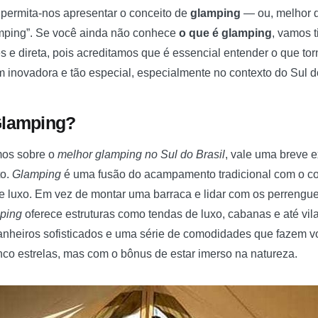
, permita-nos apresentar o conceito de
glamping
— ou, melhor 
mping”. Se você ainda não conhece
o que é glamping
, vamos t
s e direta, pois acreditamos que é essencial entender o que to
inovadora e tão especial, especialmente no contexto do Sul do
Glamping?
mos sobre o
melhor glamping no Sul do Brasil
, vale uma breve 
to.
Glamping
é uma fusão do acampamento tradicional com o co
luxo. Em vez de montar uma barraca e lidar com os perrengu
ping
oferece estruturas como tendas de luxo, cabanas e até vi
banheiros sofisticados e uma série de comodidades que fazem vo
nco estrelas, mas com o bônus de estar imerso na natureza.