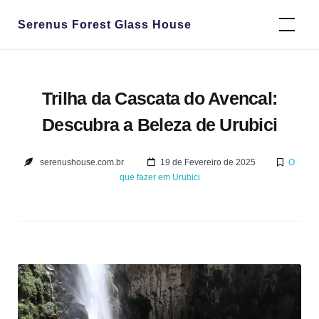
Skip
Serenus Forest Glass House
to
content
Trilha da Cascata do Avencal:
Descubra a Beleza de Urubici
serenushouse.com.br
19 de Fevereiro de 2025
O
que fazer em Urubici