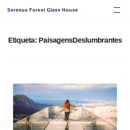
Skip
Serenus Forest Glass House
to
content
Etiqueta:
PaisagensDeslumbrantes