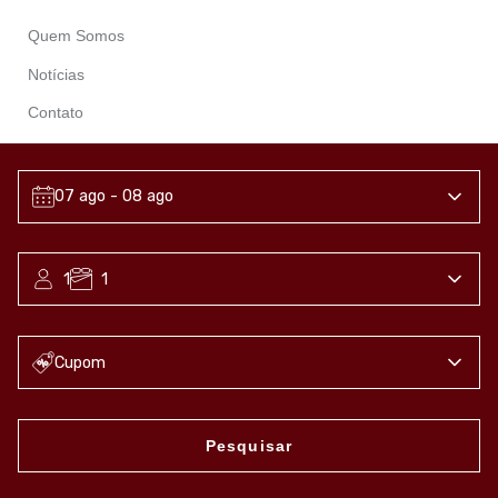
Quem Somos
Notícias
Contato
Contatos
07 ago
- 08 ago
+55 (41) 99943 9939
1
1
serenushouse@gmail.com
Cupom
Pesquisar
Termos & Condições