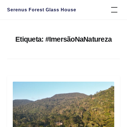
Skip
Serenus Forest Glass House
to
content
Etiqueta:
#ImersãoNaNatureza