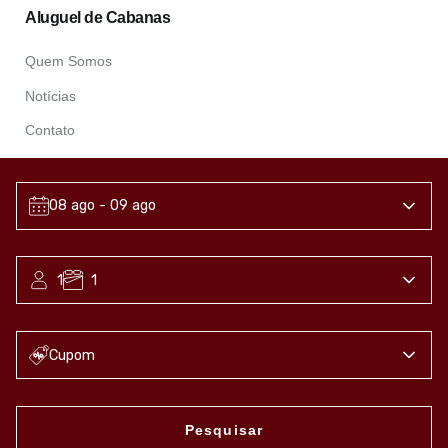
Aluguel de Cabanas
Quem Somos
Notícias
Contato
Contatos
08 ago
- 09 ago
+55 (41) 99943 9939
1
1
serenushouse@gmail.com
Cupom
Pesquisar
Termos & Condições