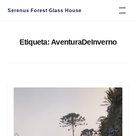
Skip
Serenus Forest Glass House
to
content
Etiqueta:
AventuraDeInverno