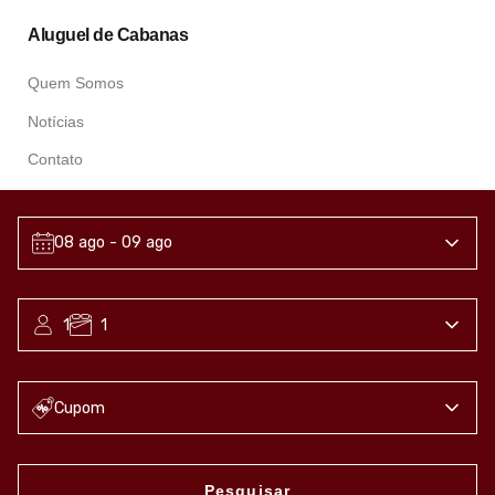
Aluguel de Cabanas
Quem Somos
Notícias
Contato
Contatos
08 ago
- 09 ago
+55 (41) 99943 9939
1
1
serenushouse@gmail.com
Cupom
Pesquisar